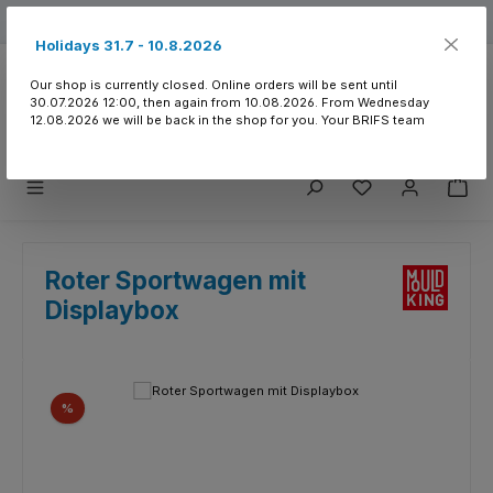
Skip to main content
Free shipping from 150.- CHF
Holidays 31.7 - 10.8.2026
Our shop is currently closed. Online orders will be sent until
30.07.2026 12:00, then again from 10.08.2026. From Wednesday
12.08.2026 we will be back in the shop for you. Your BRIFS team
You have 0 wishlist
Roter Sportwagen mit
Displaybox
Skip image gallery
Discount
%