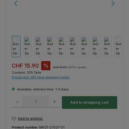
Sale price:
CHF 15.90
%
Regular price:
CHF 19.90
(20.1% saved)
Content:
370 Teile
Prices incl. VAT plus shipping costs
Available, delivery time: 1-3 days
Product Quantity: Enter the desired amount or use the buttons to increas
Add to shopping cart
Add to wishlist
Product number:
MK01-27027-01