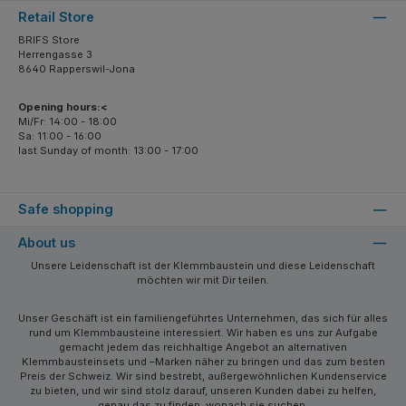
Retail Store
BRIFS Store
Herrengasse 3
8640 Rapperswil-Jona
Opening hours:<
Mi/Fr: 14:00 - 18:00
Sa: 11:00 - 16:00
last Sunday of month: 13:00 - 17:00
Safe shopping
About us
Unsere Leidenschaft ist der Klemmbaustein und diese Leidenschaft
möchten wir mit Dir teilen.
Unser Geschäft ist ein familiengeführtes Unternehmen, das sich für alles
rund um Klemmbausteine interessiert. Wir haben es uns zur Aufgabe
gemacht jedem das reichhaltige Angebot an alternativen
Klemmbausteinsets und –Marken näher zu bringen und das zum besten
Preis der Schweiz. Wir sind bestrebt, außergewöhnlichen Kundenservice
zu bieten, und wir sind stolz darauf, unseren Kunden dabei zu helfen,
genau das zu finden, wonach sie suchen.