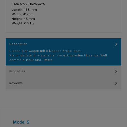
EAN:
6972316265425
Length:
158 mm
Width:
78 mm
Height:
45 mm
Weight:
0.5 kg
Description
Dieser Rennwagen mit 8 Noppen Breite lässt
Klemmbausteinmeister einen der exklusivsten Flitzer der Welt
sammeln. Baue und…
More
Properties
Reviews
Skip product gallery
Model S