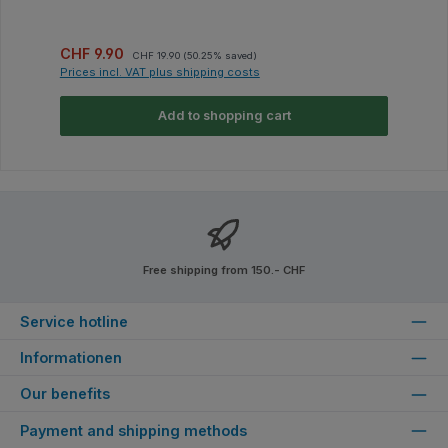
Sale price:
Regular price:
CHF 9.90
CHF 19.90
(50.25% saved)
Prices incl. VAT plus shipping costs
Add to shopping cart
Free shipping from 150.- CHF
Service hotline
Informationen
Our benefits
Payment and shipping methods