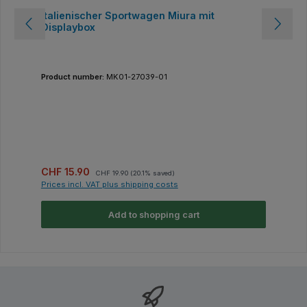
Italienischer Sportwagen Miura mit
Displaybox
Product number:
MK01-27039-01
Sale price:
Regular price:
CHF 15.90
CHF 19.90
(20.1% saved)
Prices incl. VAT plus shipping costs
Add to shopping cart