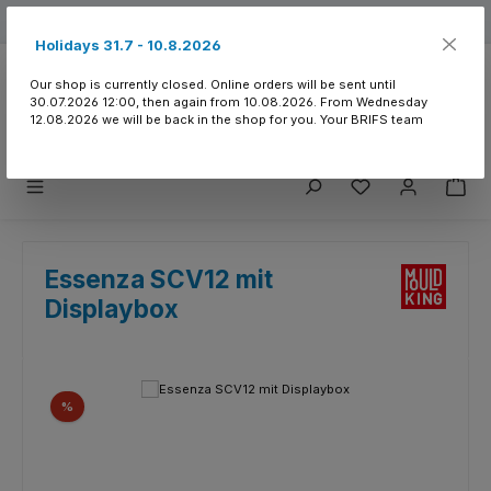
Skip to main content
Free shipping from 150.- CHF
Holidays 31.7 - 10.8.2026
Our shop is currently closed. Online orders will be sent until
30.07.2026 12:00, then again from 10.08.2026. From Wednesday
12.08.2026 we will be back in the shop for you. Your BRIFS team
You have 0 wishlist
Essenza SCV12 mit
Displaybox
Skip image gallery
Discount
%