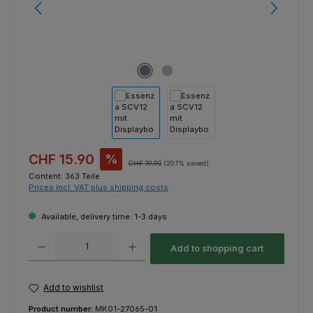
Sale price:
CHF 15.90
%
Regular price:
CHF 19.90
(20.1% saved)
Content:
363 Teile
Prices incl. VAT plus shipping costs
Available, delivery time: 1-3 days
Product Quantity: Enter the desired amount or use the buttons to increas
Add to shopping cart
Add to wishlist
Product number:
MK01-27065-01