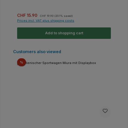
Sale price:
Regular price:
CHF 15.90
CHF 19.90
(20.1% saved)
Prices incl. VAT plus shipping costs
Add to shopping cart
Skip product gallery
Customers also viewed
Discount
%