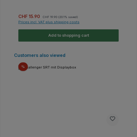
Sale price:
Regular price:
CHF 15.90
CHF 19.90
(20.1% saved)
Prices incl. VAT plus shipping costs
Add to shopping cart
Skip product gallery
Customers also viewed
Discount
%