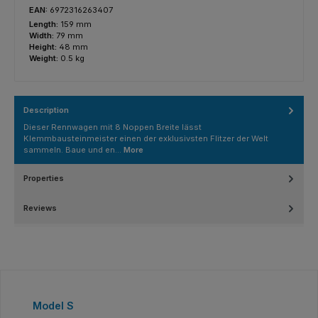
EAN:
6972316263407
Length:
159 mm
Width:
79 mm
Height:
48 mm
Weight:
0.5 kg
Description
Dieser Rennwagen mit 8 Noppen Breite lässt
Klemmbausteinmeister einen der exklusivsten Flitzer der Welt
sammeln. Baue und en…
More
Properties
Reviews
Skip product gallery
Model S