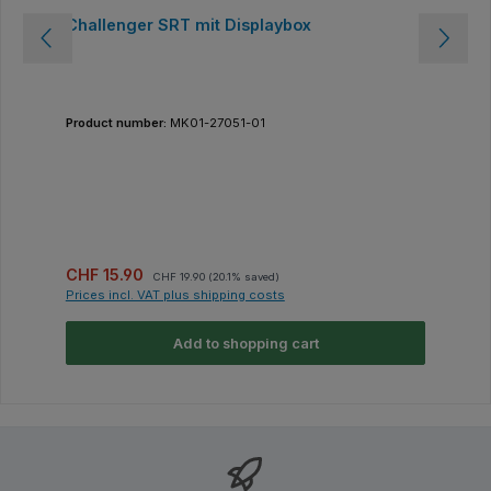
Challenger SRT mit Displaybox
Product number:
MK01-27051-01
Sale price:
Regular price:
CHF 15.90
CHF 19.90
(20.1% saved)
Prices incl. VAT plus shipping costs
Add to shopping cart