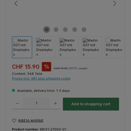
Sale price:
CHF 15.90
%
Regular price:
CHF 19.90
(20.1% saved)
Content:
348 Teile
Prices incl. VAT plus shipping costs
Available, delivery time: 1-3 days
Product Quantity: Enter the desired amount or use the buttons to increas
Add to shopping cart
Add to wishlist
Product number:
MK01-27050-01