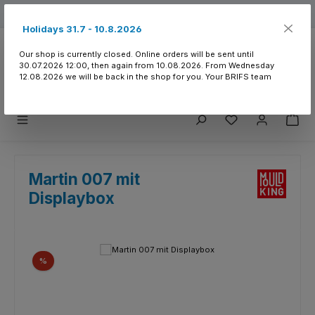
Skip to main content
Free shipping from 150.- CHF
Holidays 31.7 - 10.8.2026
Our shop is currently closed. Online orders will be sent until
30.07.2026 12:00, then again from 10.08.2026. From Wednesday
12.08.2026 we will be back in the shop for you. Your BRIFS team
You have 0 wishlist
Martin 007 mit
Displaybox
Skip image gallery
Discount
%