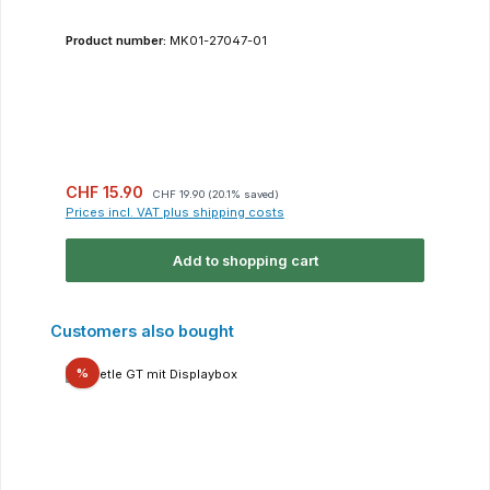
Product number:
MK01-27047-01
Sale price:
Regular price:
CHF 15.90
CHF 19.90
(20.1% saved)
Prices incl. VAT plus shipping costs
Add to shopping cart
Skip product gallery
Customers also bought
Discount
%