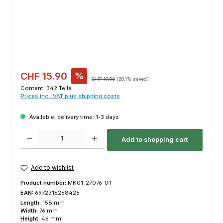
Sale price:
CHF 15.90
%
Regular price:
CHF 19.90
(20.1% saved)
Content:
342 Teile
Prices incl. VAT plus shipping costs
Available, delivery time: 1-3 days
Product Quantity: Enter the desired amount or use the buttons to increas
Add to shopping cart
Add to wishlist
Product number:
MK01-27076-01
EAN:
6972316268426
Length:
158 mm
Width:
76 mm
Height:
46 mm