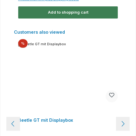
Add to shopping cart
Skip product gallery
Customers also viewed
Discount
%
Beetle GT mit Displaybox