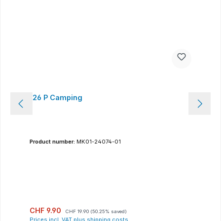
126 P Camping
Product number:
MK01-24074-01
Sale price:
Regular price:
CHF 9.90
CHF 19.90
(50.25% saved)
Prices incl. VAT plus shipping costs