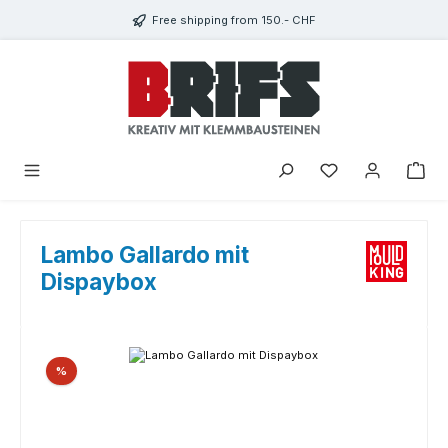
Skip to main content
Free shipping from 150.- CHF
You have 0 wishlist
Lambo Gallardo mit
Dispaybox
Skip image gallery
Discount
%