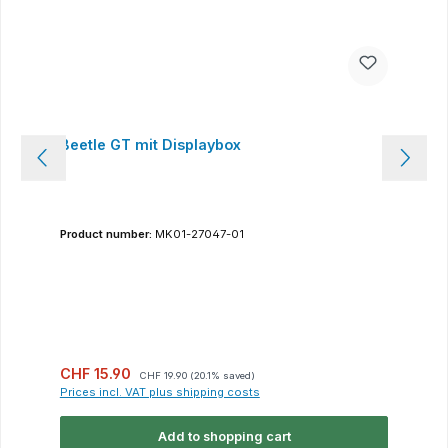
Beetle GT mit Displaybox
Product number:
MK01-27047-01
Sale price:
Regular price:
CHF 15.90
CHF 19.90
(20.1% saved)
Prices incl. VAT plus shipping costs
Add to shopping cart