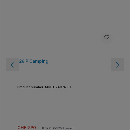
126 P Camping
Product number:
MK01-24074-01
Sale price:
Regular price:
CHF 9.90
CHF 19.90
(50.25% saved)