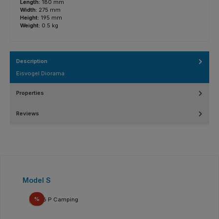
Length:
180 mm
Width:
275 mm
Height:
195 mm
Weight:
0.5 kg
Description
Eisvogel Diorama
Properties
Reviews
Skip product gallery
Model S
Discount
%