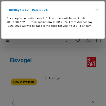
Skip to main content
Free shipping from 150.- CHF
Holidays 31.7 - 10.8.2026
Our shop is currently closed. Online orders will be sent until
30.07.2026 12:00, then again from 10.08.2026. From Wednesday
12.08.2026 we will be back in the shop for you. Your BRIFS team
You have 0 wishlist
Eisvogel
Skip image gallery
Only 2 available