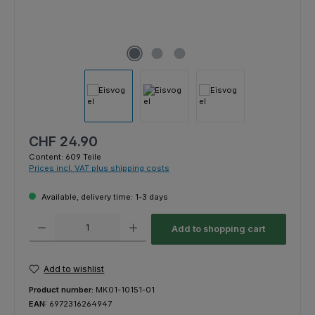
Regular price:
CHF 24.90
Content:
609 Teile
Prices incl. VAT plus shipping costs
Available, delivery time: 1-3 days
Product Quantity: Enter the desired amount or use the buttons to increas
Add to shopping cart
Add to wishlist
Product number:
MK01-10151-01
EAN:
6972316264947