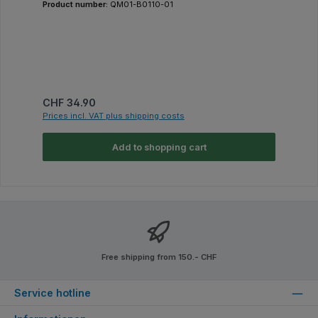
Product number:
QM01-B0110-01
Regular price:
CHF 34.90
Prices incl. VAT plus shipping costs
Add to shopping cart
Free shipping from 150.- CHF
Service hotline