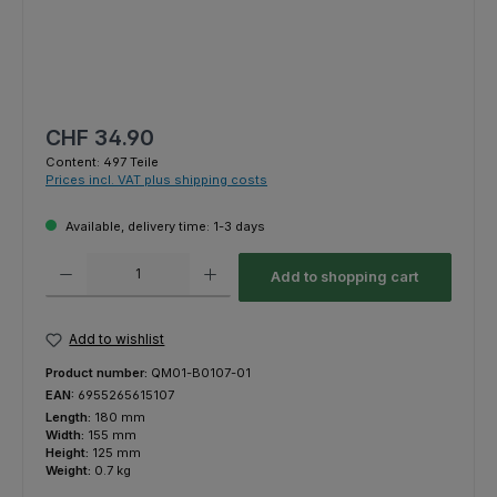
Regular price:
CHF 34.90
Content:
497 Teile
Prices incl. VAT plus shipping costs
Available, delivery time: 1-3 days
Product Quantity: Enter the desired amount or use the buttons to increas
Add to shopping cart
Add to wishlist
Product number:
QM01-B0107-01
EAN:
6955265615107
Length:
180 mm
Width:
155 mm
Height:
125 mm
Weight:
0.7 kg