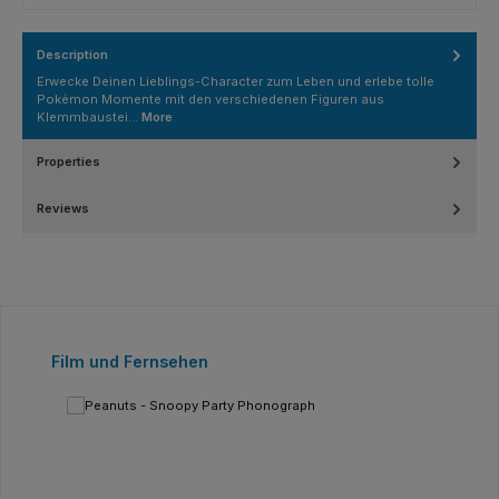
Description
Erwecke Deinen Lieblings-Character zum Leben und erlebe tolle
Pokémon Momente mit den verschiedenen Figuren aus
Klemmbaustei…
More
Properties
Reviews
Skip product gallery
Film und Fernsehen