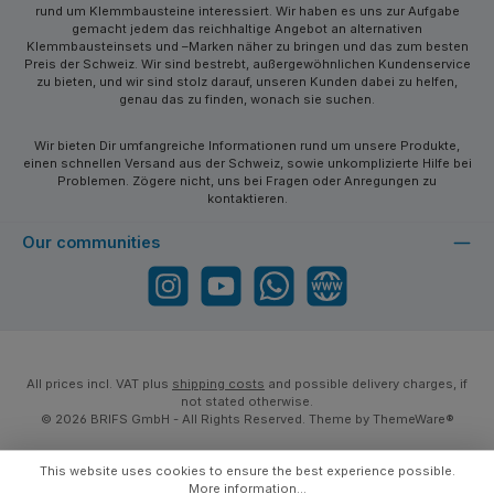
rund um Klemmbausteine interessiert. Wir haben es uns zur Aufgabe
gemacht jedem das reichhaltige Angebot an alternativen
Klemmbausteinsets und –Marken näher zu bringen und das zum besten
Preis der Schweiz. Wir sind bestrebt, außergewöhnlichen Kundenservice
zu bieten, und wir sind stolz darauf, unseren Kunden dabei zu helfen,
genau das zu finden, wonach sie suchen.
Wir bieten Dir umfangreiche Informationen rund um unsere Produkte,
einen schnellen Versand aus der Schweiz, sowie unkomplizierte Hilfe bei
Problemen. Zögere nicht, uns bei Fragen oder Anregungen zu
kontaktieren.
Our communities
Instagram
YouTube
WhatsApp
Website
All prices incl. VAT plus
shipping costs
and possible delivery charges, if
not stated otherwise.
© 2026 BRIFS GmbH - All Rights Reserved. Theme by
ThemeWare®
This website uses cookies to ensure the best experience possible.
More information...