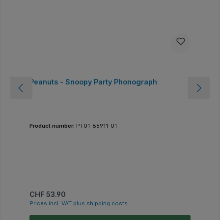
Peanuts - Snoopy Party Phonograph
Product number:
PT01-86911-01
Regular price:
CHF 53.90
Prices incl. VAT plus shipping costs