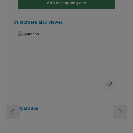
Add to shopping cart
Skip product gallery
Customers also viewed
Gyarados