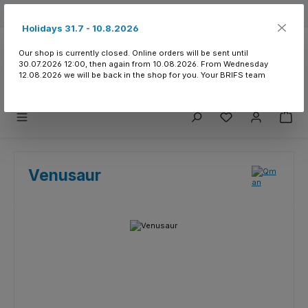
Skip to main content
Free shipping from 150.- CHF
Holidays 31.7 - 10.8.2026
Our shop is currently closed. Online orders will be sent until
30.07.2026 12:00, then again from 10.08.2026. From Wednesday
12.08.2026 we will be back in the shop for you. Your BRIFS team
You have 0 wishlist
Venusaur
Skip image gallery