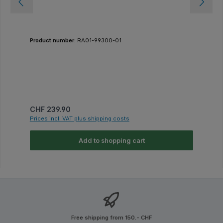
Product number:
RA01-99300-01
Regular price:
CHF 239.90
Prices incl. VAT plus shipping costs
Add to shopping cart
Free shipping from 150.- CHF