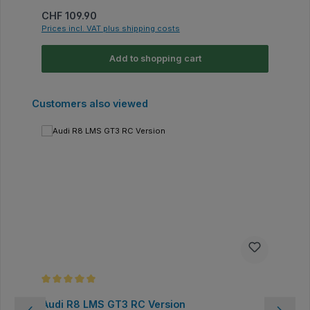
Regular price:
CHF 109.90
Prices incl. VAT plus shipping costs
Add to shopping cart
Skip product gallery
Customers also viewed
Average rating of 5 out of 5 stars
Audi R8 LMS GT3 RC Version