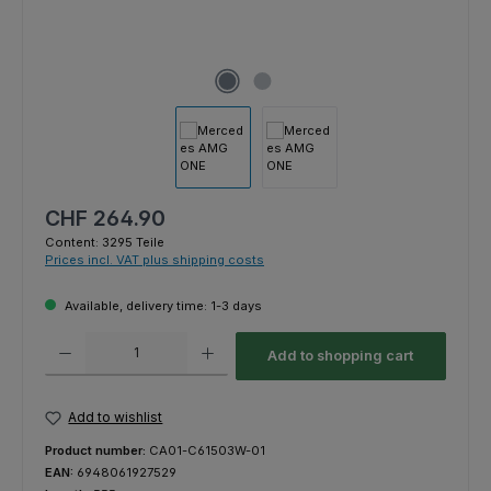
Regular price:
CHF 264.90
Content:
3295 Teile
Prices incl. VAT plus shipping costs
Available, delivery time: 1-3 days
Product Quantity: Enter the desired amount or use the buttons to increas
Add to shopping cart
Add to wishlist
Product number:
CA01-C61503W-01
EAN:
6948061927529