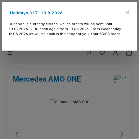
Skip to main content
Free shipping from 150.- CHF
Holidays 31.7 - 10.8.2026
Our shop is currently closed. Online orders will be sent until
30.07.2026 12:00, then again from 10.08.2026. From Wednesday
12.08.2026 we will be back in the shop for you. Your BRIFS team
You have 0 wishlist
Mercedes AMG ONE
Skip image gallery