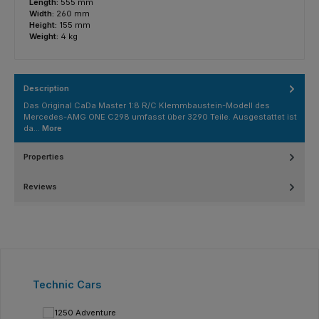
Length:
555 mm
Width:
260 mm
Height:
155 mm
Weight:
4 kg
Description
Das Original CaDa Master 1:8 R/C Klemmbaustein-Modell des
Mercedes-AMG ONE C298 umfasst über 3290 Teile. Ausgestattet ist
da…
More
Properties
Reviews
Skip product gallery
Technic Cars