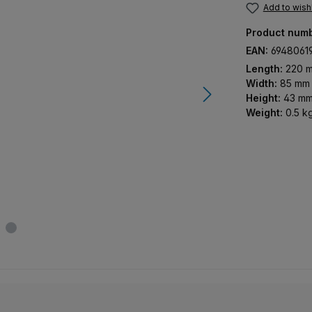
Add to wishl
Product num
EAN:
6948061
Length:
220 
Width:
85 mm
Height:
43 m
Weight:
0.5 k