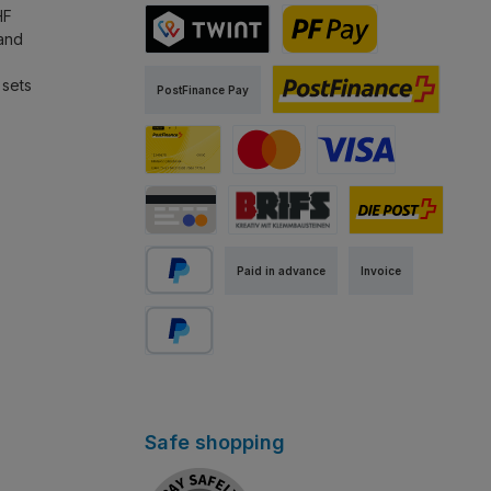
HF
land
TWINT
PostFinance Pay
 sets
PostFinance Pay
PostFinance E-Finance
PostFinance Card
Mastercard
Visa
Credit / Debit Card
Abholung Store Rapperswil
Standard
Paid in advance
Invoice
PayPal
Pay Later
Safe shopping