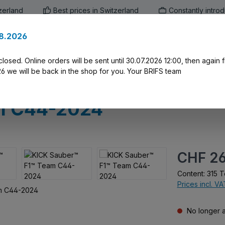
zerland
Best prices in Switzerland
Constantly intro
.8.2026
en
Marken
Alle Produkte
Druck-Servi
closed. Online orders will be sent until 30.07.2026 12:00, then again
 we will be back in the shop for you. Your BRIFS team
am C44-2024
Regular price:
CHF 26
Content:
315 T
Prices incl. V
No longer a