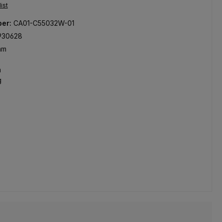
ist
ber:
CA01-C55032W-01
930628
mm
m
g