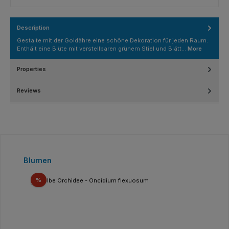
Description
Gestalte mit der Goldähre eine schöne Dekoration für jeden Raum.
Enthält eine Blüte mit verstellbaren grünem Stiel und Blätt…
More
Properties
Reviews
Skip product gallery
Blumen
Discount
%