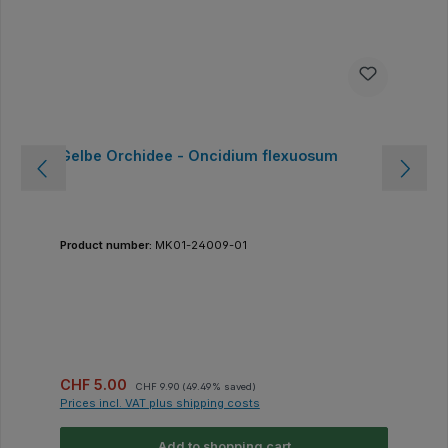
Gelbe Orchidee - Oncidium flexuosum
Product number:
MK01-24009-01
Sale price:
Regular price:
CHF 5.00
CHF 9.90
(49.49% saved)
Prices incl. VAT plus shipping costs
Add to shopping cart