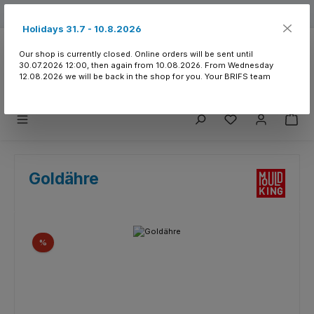
Skip to main content
Free shipping from 150.- CHF
Holidays 31.7 - 10.8.2026
Our shop is currently closed. Online orders will be sent until
30.07.2026 12:00, then again from 10.08.2026. From Wednesday
12.08.2026 we will be back in the shop for you. Your BRIFS team
You have 0 wishlist
Goldähre
Skip image gallery
Discount
%