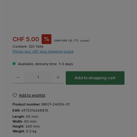
Sale price:
CHF 5.00
%
Regular price:
CHF 7.90
(36.71% saved)
Content:
120 Teile
Prices incl. VAT plus shipping costs
Available, delivery time: 1-3 days
Product Quantity: Enter the desired amount or use the buttons to increas
Add to shopping cart
Add to wishlist
Product number:
MK01-24006-01
EAN:
6972316268815
Length:
50 mm
Width:
50 mm
Height:
260 mm
Weight:
0.2 kg