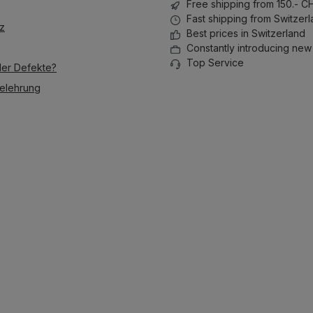
Free shipping from 150.- C
Fast shipping from Switzer
z
Best prices in Switzerland
Constantly introducing new
Top Service
der Defekte?
elehrung