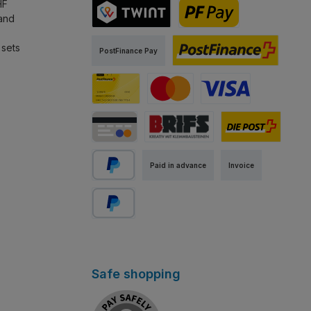
HF
land
TWINT
PostFinance Pay
 sets
PostFinance Pay
PostFinance E-Finance
PostFinance Card
Mastercard
Visa
Credit / Debit Card
Abholung Store Rapperswil
Standard
Paid in advance
Invoice
PayPal
Pay Later
Safe shopping