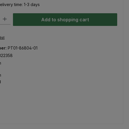
elivery time: 1-3 days
ty: Enter the desired amount or use the buttons to increase or decre
Add to shopping cart
ist
ber:
PT01-86804-01
322358
m
m
g