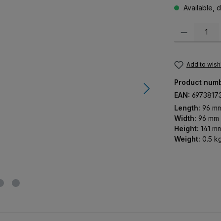
Available, d
Product Quanti
Add to wishl
Product num
EAN:
6973817
Length:
96 m
Width:
96 mm
Height:
141 m
Weight:
0.5 k