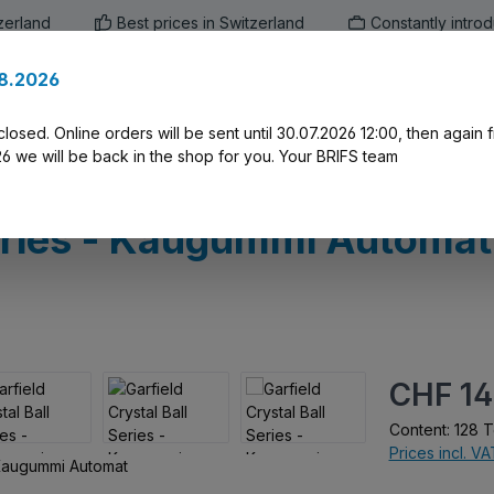
zerland
Best prices in Switzerland
Constantly intro
.8.2026
en
Marken
Alle Produkte
Druck-Servi
closed. Online orders will be sent until 30.07.2026 12:00, then again
 we will be back in the shop for you. Your BRIFS team
Series - Kaugummi Automat
Regular price:
CHF 14
Content:
128 T
Prices incl. V