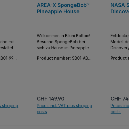
AREA-X SpongeBob™
NASA S
Pineapple House
Discov
Willkommen in Bikini Bottom!
Entdecke 
che mit
Besuche SpongeBob bei
Modell d
estalteten
sich zu Hause im Pineapple
Discovery
Haus. Nachbarn und
entworfen
RB01-990
Product number:
SB01-AB0
Product
les
Freunde sind auch dabei.
Eigenscha
032-01
052-01
Fahrwerk
yout
Cockpitv
einer
Frachtrau
ht ein.
Funktiona
auf der
Ladeberei
rleiht
beweglic
Regular price:
Regular
CHF 149.90
CHF 74
iefe und
gedruckte
s shipping
Prices incl. VAT plus shipping
Prices in
hl von
– keine A
costs
costs
Dieses
ng cart
Add to shopping cart
Add to
eine