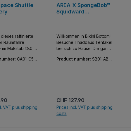
pace Shuttle
AREA-X SpongeBob™
ery
Squidward
Tentacles' House
dieses raffinierte
Willkommen in Bikini Bottom!
er Raumfähre
Besuche Thaddäus Tentakel
 im Maßstab 1:80,
bei sich zu Hause. Die ganze
 von Eric Trax.
Familie ist mit dabei (5
 number:
CA01-C56
Product number:
SB01-AB0
ften: Einziehbares
Minifiguren).
078-01
, Öffnende
erglasung &
mtüren,
ler Robotarm mit im
ch integrierten
hen Elementen,
 price:
Regular price:
.90
CHF 127.90
 Details (43 Teile)
cl. VAT plus shipping
Prices incl. VAT plus shipping
ufkleber.
costs
 shopping cart
Add to shopping cart