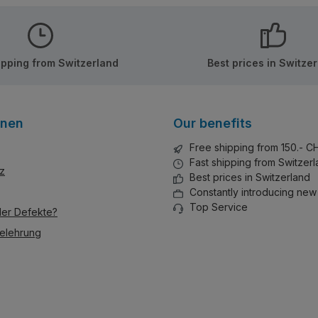
ern auch
odularen
e
tte ist
ipping from Switzerland
Best prices in Switze
n als
tellt
il, wo
onen
Our benefits
iert wird.
Free shipping from 150.- C
Fast shipping from Switzer
z
Best prices in Switzerland
Constantly introducing new
Top Service
der Defekte?
elehrung