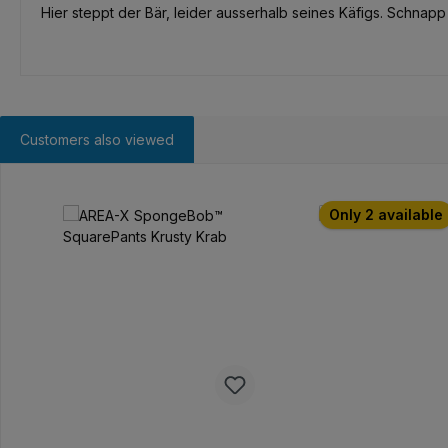
Hier steppt der Bär, leider ausserhalb seines Käfigs. Schnap
Customers also viewed
Skip product gallery
Only 2 available