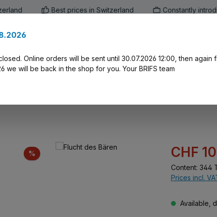
zerland
Best prices in Switzerland
Constantly intro
.8.2026
en
Marken
Alle Produkte
Druck-Servi
closed. Online orders will be sent until 30.07.2026 12:00, then again
 we will be back in the shop for you. Your BRIFS team
Sale price:
CHF 10
Discount
%
Content:
344 T
Prices incl. V
Available, d