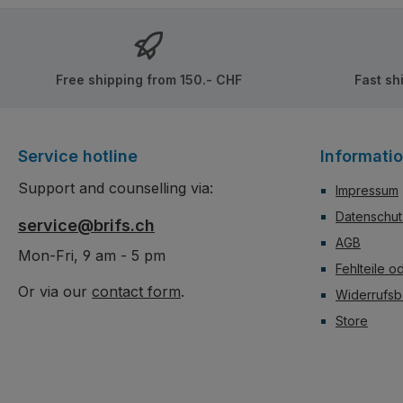
viele Drucke (>80 Teile)
Augenweide, sond
und einige Aufkleber
ein Wunderwerk m
Designs. Das groß
Raumschiff in der Mi
Free shipping from 150.- CHF
Fast sh
abnehmbar und kan
eigenständig ausges
werden. Es bietet
Vielseitigkeit und St
Service hotline
Informati
auch immer es platz
Support and counselling via:
Impressum
Datenschut
service@brifs.ch
AGB
Mon-Fri, 9 am - 5 pm
Fehlteile o
Or via our
contact form
.
Widerrufsb
Store