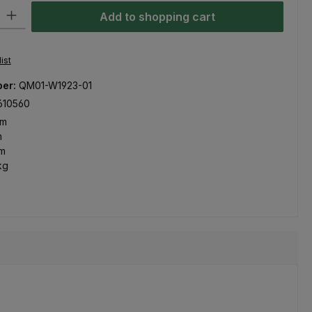
ty: Enter the desired amount or use the buttons to increase or decre
Add to shopping cart
ist
ber:
QM01-W1923-01
610560
mm
m
m
kg