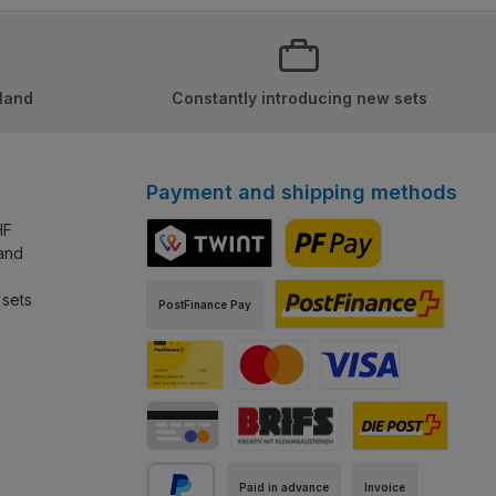
rland
Constantly introducing new sets
Payment and shipping methods
HF
land
TWINT
PostFinance Pay
 sets
PostFinance Pay
PostFinance E-Finance
PostFinance Card
Mastercard
Visa
Credit / Debit Card
Abholung Store Rapperswil
Standard
Paid in advance
Invoice