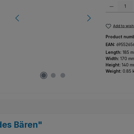
Product Quanti
Add to wishl
Product num
EAN:
6955265
Length:
185 
Width:
170 m
Height:
140 m
Weight:
0.85 
des Bären"