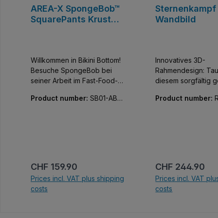
AREA-X SpongeBob™
Sternenkampf
SquarePants Krusty
Wandbild
Krab
Willkommen in Bikini Bottom!
Innovatives 3D-
Besuche SpongeBob bei
Rahmendesign: Tau
seiner Arbeit im Fast-Food-
diesem sorgfältig g
Restaurant Krusty Krab. Wie
3D-Rahmen in ein
Product number:
SB01-AB0
Product number:
der Name schon vermuten
dynamisches visuel
027-01
07-01
lässt, werden dort
Erlebnis ein. Sein
Krabbenburger serviert, die
mehrschichtiges La
sehr beliebt. Alle sind dabei
fängt die Intensität 
-neben SpongeBob und
galaktischen Schlac
seinem Chef Mr. Krabs gibt
Jede Schicht baut 
es noch Thaddäus und
nächsten auf und ve
Regular price:
Regular price:
CHF 159.90
CHF 244.90
Patrick Star. Sheldon J.
Ihrer Einrichtung T
Prices incl. VAT plus shipping
Prices incl. VAT plu
Plankton, sowie noch zwei
ein spürbares Gefü
costs
costs
Kunden, die sicherlich auch
Action. Modulare
in der Serie immer wieder
Meisterhaftigkeit: 
Add to shopping cart
Add to shoppi
auftreten. Das Set enthät
Stück ist nicht nur 