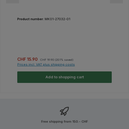
Product number:
MK01-27032-01
Sale price:
Regular price:
CHF 15.90
CHF 19.90
(20.1% saved)
Prices incl. VAT plus shipping costs
Add to shopping cart
Free shipping from 150.- CHF