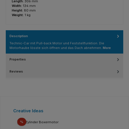
Length:
306 mm
Width:
134 mm
Height:
80 mm
Weight:
1 kg
Description
Technic-Car mit Pull-back Motor und Feststellfunktion. Die
Motorhaube lösste sich öffnen und das Dach abnehmen.
More
Properties
Reviews
Skip product gallery
Creative Ideas
Discount
%