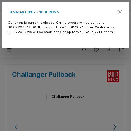
Skip to main content
Free shipping from 150.- CHF
Holidays 31.7 - 10.8.2026
Our shop is currently closed. Online orders will be sent until
30.07.2026 12:00, then again from 10.08.2026. From Wednesday
12.08.2026 we will be back in the shop for you. Your BRIFS team
You have 0 wishlist
Challanger Pullback
Skip image gallery