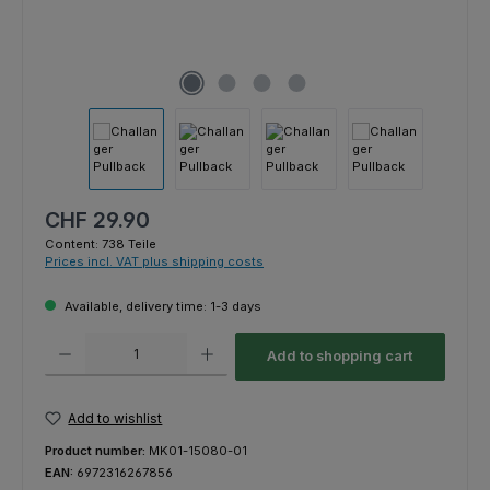
Regular price:
CHF 29.90
Content:
738 Teile
Prices incl. VAT plus shipping costs
Available, delivery time: 1-3 days
Product Quantity: Enter the desired amount or use the buttons to increas
Add to shopping cart
Add to wishlist
Product number:
MK01-15080-01
EAN:
6972316267856