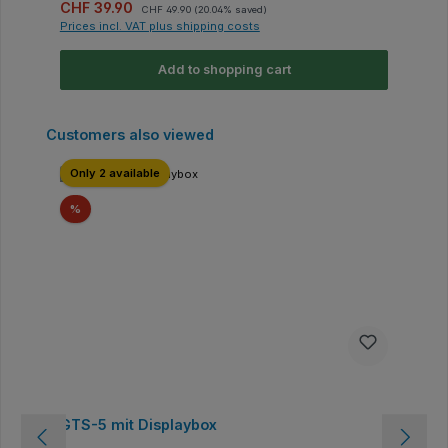
Sale price:
Regular price:
CHF 39.90
CHF 49.90
(20.04% saved)
Prices incl. VAT plus shipping costs
Add to shopping cart
Skip product gallery
Customers also viewed
Only 2 available
Discount
%
GTS-5 mit Displaybox