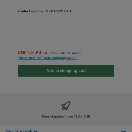
Product number:
MK01-19016-01
Sale price:
Regular price:
CHF 174.90
CHF 259.90
(32.7% saved)
Prices incl. VAT plus shipping costs
Add to shopping cart
Free shipping from 150.- CHF
Service hotline