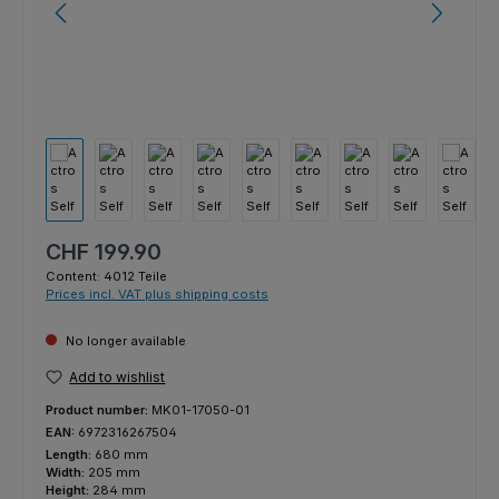
Regular price:
CHF 199.90
Content:
4012 Teile
Prices incl. VAT plus shipping costs
No longer available
Add to wishlist
Product number:
MK01-17050-01
EAN:
6972316267504
Length:
680 mm
Width:
205 mm
Height:
284 mm