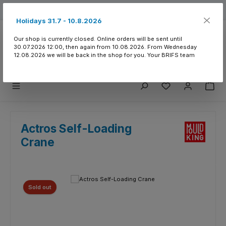
Skip to main content
Free shipping from 150.- CHF
Holidays 31.7 - 10.8.2026
Our shop is currently closed. Online orders will be sent until
30.07.2026 12:00, then again from 10.08.2026. From Wednesday
12.08.2026 we will be back in the shop for you. Your BRIFS team
You have 0 wishlist
Actros Self-Loading
Crane
Skip image gallery
Sold out