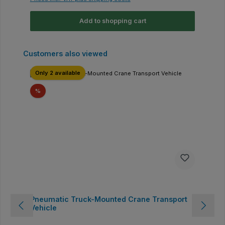
Add to shopping cart
Skip product gallery
Customers also viewed
Only 2 available
Discount
%
Pneumatic Truck-Mounted Crane Transport
Vehicle