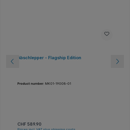
Abschlepper - Flagship Edition
Product number:
MK01-19008-01
Regular price:
CHF 589.90
Prices incl. VAT plus shipping costs