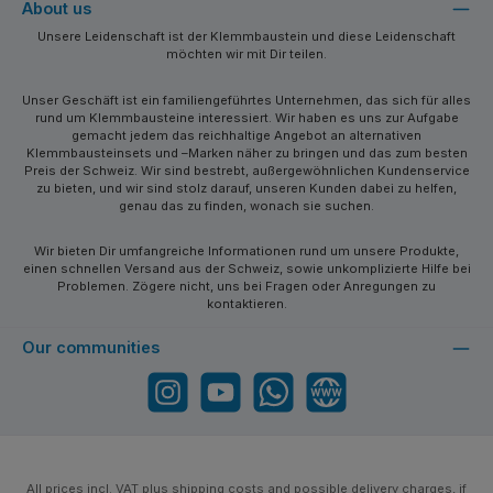
About us
Unsere Leidenschaft ist der Klemmbaustein und diese Leidenschaft
möchten wir mit Dir teilen.
Unser Geschäft ist ein familiengeführtes Unternehmen, das sich für alles
rund um Klemmbausteine interessiert. Wir haben es uns zur Aufgabe
gemacht jedem das reichhaltige Angebot an alternativen
Klemmbausteinsets und –Marken näher zu bringen und das zum besten
Preis der Schweiz. Wir sind bestrebt, außergewöhnlichen Kundenservice
zu bieten, und wir sind stolz darauf, unseren Kunden dabei zu helfen,
genau das zu finden, wonach sie suchen.
Wir bieten Dir umfangreiche Informationen rund um unsere Produkte,
einen schnellen Versand aus der Schweiz, sowie unkomplizierte Hilfe bei
Problemen. Zögere nicht, uns bei Fragen oder Anregungen zu
kontaktieren.
Our communities
Instagram
YouTube
WhatsApp
Website
All prices incl. VAT plus
shipping costs
and possible delivery charges, if