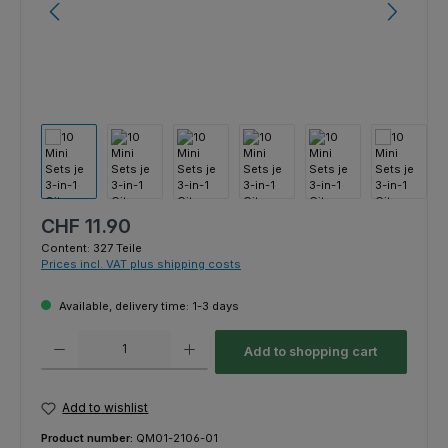
Regular price:
CHF 11.90
Content:
327 Teile
Prices incl. VAT plus shipping costs
Available, delivery time: 1-3 days
Product Quantity: Enter the desired amount or use the buttons to increas
Add to shopping cart
Add to wishlist
Product number:
QM01-2106-01