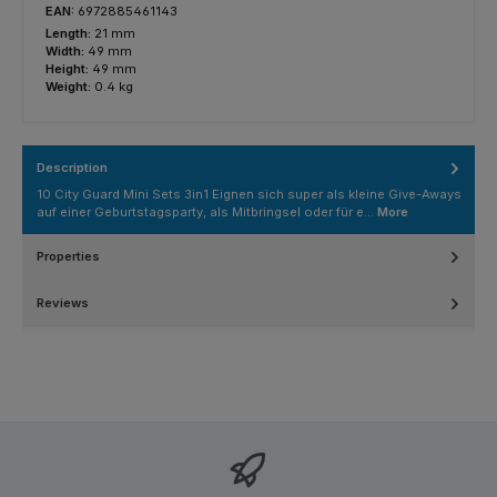
EAN:
6972885461143
Length:
21 mm
Width:
49 mm
Height:
49 mm
Weight:
0.4 kg
Description
10 City Guard Mini Sets 3in1 Eignen sich super als kleine Give-Aways
auf einer Geburtstagsparty, als Mitbringsel oder für e…
More
Properties
Reviews