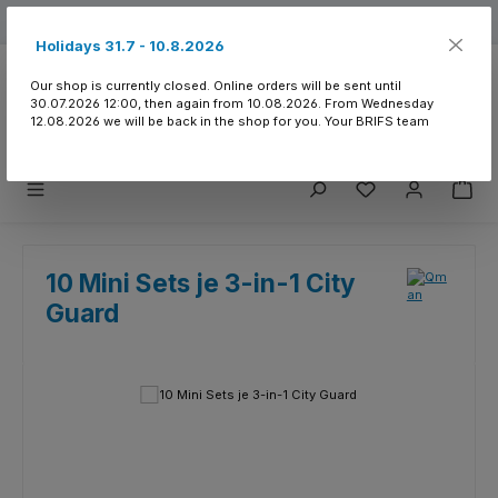
Skip to main content
Free shipping from 150.- CHF
Holidays 31.7 - 10.8.2026
Our shop is currently closed. Online orders will be sent until
30.07.2026 12:00, then again from 10.08.2026. From Wednesday
12.08.2026 we will be back in the shop for you. Your BRIFS team
You have 0 wishlist
10 Mini Sets je 3-in-1 City
Guard
Skip image gallery